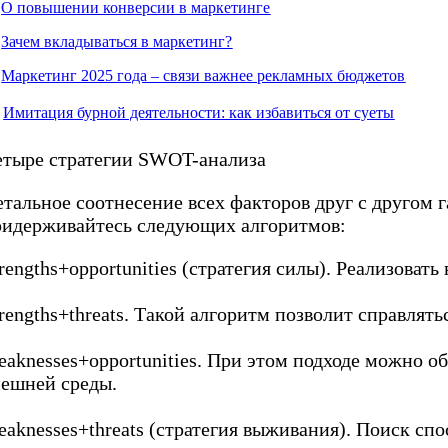

О повышении конверсии в маркетинге

Зачем вкладываться в маркетинг?

Маркетинг 2025 года – связи важнее рекламных бюджетов

Имитация бурной деятельности: как избавиться от суеты
етыре стратегии SWOT-анализа
етальное соотнесение всех факторов друг с другом 
ридерживайтесь следующих алгоритмов:
rengths+opportunities (стратегия силы). Реализов
rengths+threats. Такой алгоритм позволит справлят
aknesses+opportunities. При этом подходе можно о
нешней среды.
aknesses+threats (стратегия выживания). Поиск сп