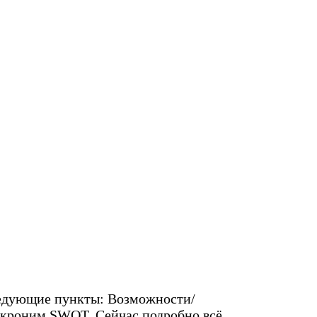
следующие пункты: Возможности/
 акроним SWOT. Сейчас подробно всё