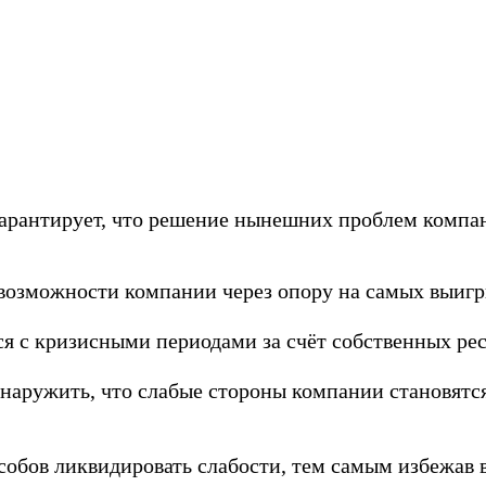
гарантирует, что решение нынешних проблем компан
ать возможности компании через опору на самых выи
ься с кризисными периодами за счёт собственных ре
бнаружить, что слабые стороны компании становятся
особов ликвидировать слабости, тем самым избежав 