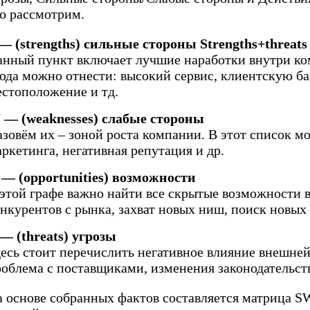
то рассмотрим.
 — (strengths) сильные стороны Strengths+threats
анный пункт включает лучшие наработки внутри ко
юда можно отнести: высокий сервис, клиентскую ба
естоположение и тд.
 — (weaknesses) слабые стороны
зовём их – зоной роста компании. В этот список м
ркетинга, негативная репутация и др.
 — (opportunities) возможности
 этой графе важно найти все скрытые возможности в
нкурентов с рынка, захват новых ниш, поиск новых
 — (threats) угрозы
десь стоит перечислить негативное влияние внешне
роблема с поставщиками, изменения законодательств
а основе собранных фактов составляется матрица SW