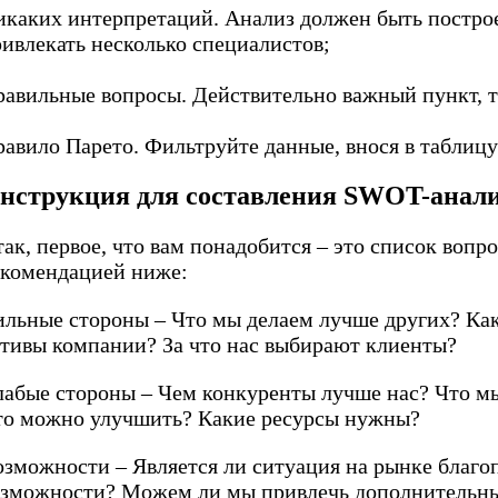
икаких интерпретаций. Анализ должен быть построе
ривлекать несколько специалистов;
равильные вопросы. Действительно важный пункт, та
равило Парето. Фильтруйте данные, внося в табли
нструкция для составления SWOT-анал
ак, первое, что вам понадобится – это список воп
екомендацией ниже:
ильные стороны – Что мы делаем лучше других? К
ктивы компании? За что нас выбирают клиенты?
лабые стороны – Чем конкуренты лучше нас? Что мы
то можно улучшить? Какие ресурсы нужны?
озможности – Является ли ситуация на рынке благо
озможности? Можем ли мы привлечь дополнительны