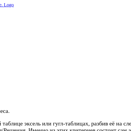
еса.
таблице эксель или гугл-таблицах, разбив её на 
я/Решения. Именно из этих критериев состоит сам