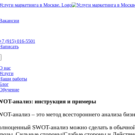
Skip
to
e
content
ation
Вакансии
e
ation
+7 (915) 016-5501
Написать
О нас
Услуги
Наши работы
Блог
Обучение
WOT-анализ: инструкция и примеры
OT-анализ – это метод всестороннего анализа бизн
олноценный SWOT-анализ можно сделать в обычной 
грозы, Сильные стороны/Слабые стороны и Действи